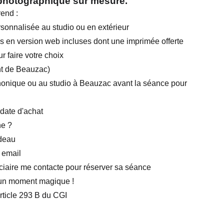
photographique sur mesure.
end :
onnalisée au studio ou en extérieur
 en version web incluses dont une imprimée offerte
r faire votre choix
ant de Beauzac)
honique ou au studio à Beauzac avant la séance pour
 date d'achat
e ?
adeau
 email
ciaire me contacte pour réserver sa séance
un moment magique !
rticle 293 B du CGI